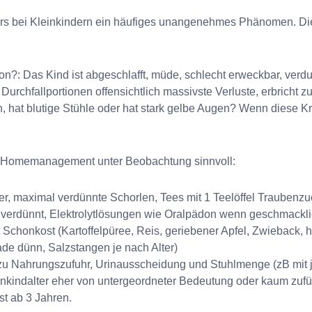
rs bei Kleinkindern ein häufiges unangenehmes Phänomen. Die
on?: Das Kind ist abgeschlafft, müde, schlecht erweckbar, verd
Durchfallportionen offensichtlich massivste Verluste, erbricht zu
, hat blutige Stühle oder hat stark gelbe Augen? Wenn diese Krit
es Homemanagement unter Beobachtung sinnvoll:
er, maximal verdünnte Schorlen, Tees mit 1 Teelöffel Traubenzu
 verdünnt, Elektrolytlösungen wie Oralpädon wenn geschmacklic
Schonkost (Kartoffelpüree, Reis, geriebener Apfel, Zwieback, h
de dünn, Salzstangen je nach Alter)
t zu Nahrungszufuhr, Urinausscheidung und Stuhlmenge (zB mit 
inkindalter eher von untergeordneter Bedeutung oder kaum zuf
st ab 3 Jahren.